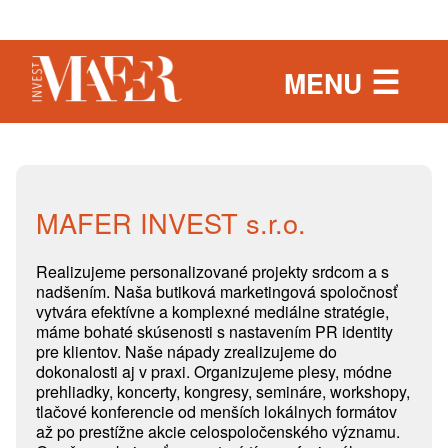
Preskočiť na hlavný obsah
Napíšte nám
☰
MENU
MAFER INVEST s.r.o.
Realizujeme personalizované projekty srdcom a s
nadšením. Naša butiková marketingová spoločnosť
vytvára efektívne a komplexné mediálne stratégie,
máme bohaté skúsenosti s nastavením PR identity
pre klientov. Naše nápady zrealizujeme do
dokonalosti aj v praxi. Organizujeme plesy, módne
prehliadky, koncerty, kongresy, semináre, workshopy,
tlačové konferencie od menších lokálnych formátov
až po prestížne akcie celospoločenského významu.